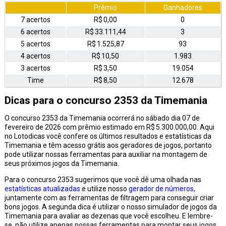
Prêmio
Ganhadores
7 acertos
R$ 0,00
0
6 acertos
R$ 33.111,44
3
5 acertos
R$ 1.525,87
93
4 acertos
R$ 10,50
1.983
3 acertos
R$ 3,50
19.054
Time
R$ 8,50
12.678
Dicas para o concurso 2353 da Timemania
O concurso 2353 da Timemania ocorrerá no sábado dia 07 de
fevereiro de 2026 com prêmio estimado em R$ 5.300.000,00. Aqui
no Lotodicas você confere os últimos resultados e estatísticas da
Timemania e têm acesso grátis aos geradores de jogos, portanto
pode utilizar nossas ferramentas para auxiliar na montagem de
seus próximos jogos da Timemania.
Para o concurso 2353 sugerimos que você dê uma olhada nas
estatísticas atualizadas
e utilize nosso
gerador de números
,
juntamente com as ferramentas de filtragem para conseguir criar
bons jogos. A segunda dica é utilizar o nosso simulador de jogos da
Timemania para avaliar as dezenas que você escolheu. E lembre-
se, não utilize apenas nossas ferramentas para montar seus jogos,