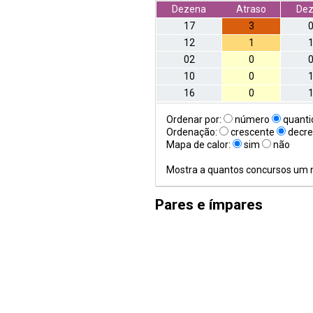
Dezena
Atraso
De
17
3
12
1
02
0
10
0
16
0
Ordenar por:
número
quanti
Ordenação:
crescente
decre
Mapa de calor:
sim
não
Mostra a quantos concursos um 
Pares e ímpares