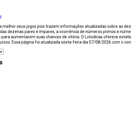
l
m a melhor seus jogos pois trazem informações atualizadas sobre as d
 das dezenas pares e ímpares, a ocorrência de números primos e númer
s para aumentarem suas chances de vitória. O Lotodicas oferece estatí
ursos. Essa página foi atualizada sexta-feira dia 07/08/2026 com o co
s