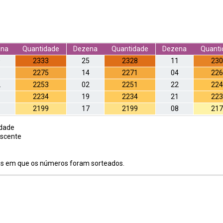
ena
Quantidade
Dezena
Quantidade
Dezena
Quanti
0
2333
25
2328
11
230
1
2275
14
2271
04
226
2
2253
02
2251
22
224
8
2234
19
2234
21
223
3
2199
17
2199
08
217
dade
scente
os em que os números foram sorteados.