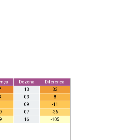
ença
Dezena
Diferença
7
13
33
3
03
8
6
09
-11
9
07
-36
9
16
-105