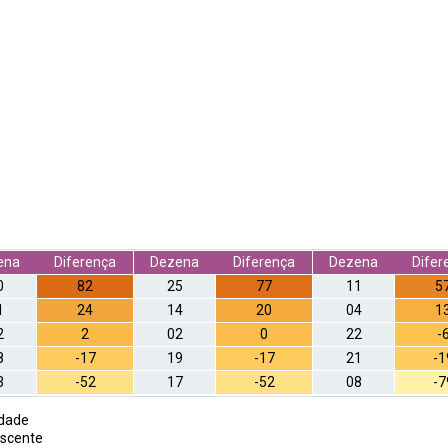
ena
Diferença
Dezena
Diferença
Dezena
Difer
0
82
25
77
11
5
1
24
14
20
04
1
2
2
02
0
22
-
8
-17
19
-17
21
-1
3
-52
17
-52
08
-7
dade
scente