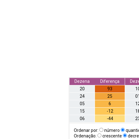
Dezena
Diferença
Dez
20
93
1
24
25
0
05
6
1
15
-12
1
06
-44
2
Ordenar por:
número
quanti
Ordenação:
crescente
decre