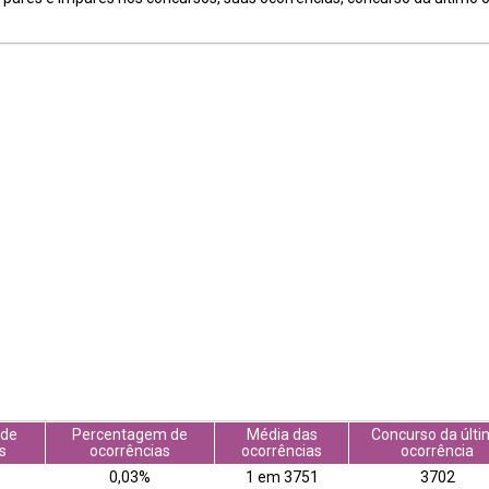
 de
Percentagem de
Média das
Concurso da últi
s
ocorrências
ocorrências
ocorrência
0,03%
1 em 3751
3702