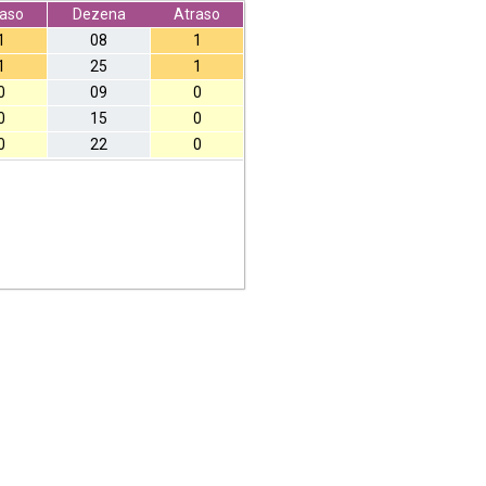
raso
Dezena
Atraso
1
08
1
1
25
1
0
09
0
0
15
0
0
22
0