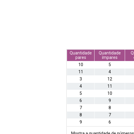
Quantidade
Quantidade
Q
pares
ímpares
10
5
11
4
3
12
4
11
5
10
6
9
7
8
8
7
9
6
Mostra a quantidade de números p