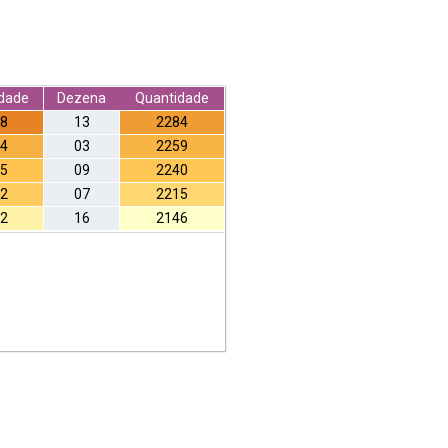
dade
Dezena
Quantidade
8
13
2284
4
03
2259
5
09
2240
2
07
2215
2
16
2146