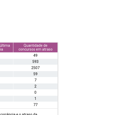
última
Quantidade de
ia
concursos em atraso
49
593
2507
59
7
2
0
1
77
corrência e o atraso da