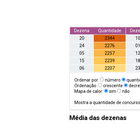
Dezena
Quantidade
Dez
20
2344
1
24
2276
0
05
2257
1
15
2239
1
06
2207
2
Ordenar por:
número
quanti
Ordenação:
crescente
decre
Mapa de calor:
sim
não
Mostra a quantidade de concurs
Média das dezenas