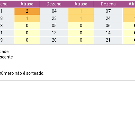
zena
Atraso
Dezena
Atraso
Dezena
At
01
2
04
1
07
18
1
23
1
24
03
0
05
0
06
11
0
13
0
14
19
0
20
0
21
dade
scente
número não é sorteado.