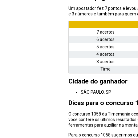
Um apostador fez 7 pontos e levou
e 3 números e também para quem ace
7 acertos
6 acertos
5 acertos
4 acertos
3 acertos
Time
Cidade do ganhador
SÃO PAULO, SP
Dicas para o concurso
O concurso 1058 da Timemania ocorr
você confere os últimos resultados 
ferramentas para auxiliar na mont
Para o concurso 1058 sugerimos q