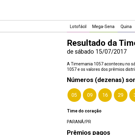
Lotofácil
Mega-Sena
Quina
Resultado da Ti
de sábado 15/07/2017
A Timemania 1057 aconteceu no sába
1057 e os valores dos prêmios distri
Números (dezenas) so
05
09
16
29
Time do coração
PARANÁ/PR
Prêmios pagos