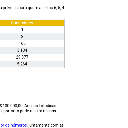
 prêmios para quem acertou 6, 5, 4
Ganhadores
1
3
166
3.134
29.377
5.264
 100.000,00. Aqui no Lotodicas
, portanto pode utilizar nossas
dor de números
, juntamente com as