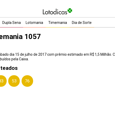
Dupla Sena
Lotomania
Timemania
Dia de Sorte
memania 1057
do dia 15 de julho de 2017 com prêmio estimado em R$ 1,5 Milhão. Co
buídos pela Caixa.
rteados
33
53
76