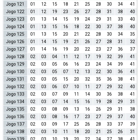
Jogo 121
01
12
15
18
21
25
28
30
34
41
Jogo 122
01
12
19
23
26
27
28
31
38
40
Jogo 123
01
13
14
15
19
24
29
31
33
40
Jogo 124
01
13
15
16
18
22
30
37
38
40
Jogo 125
01
13
15
20
21
22
28
30
34
35
Jogo 126
01
14
15
19
21
26
27
28
31
32
Jogo 127
01
14
16
19
20
22
23
27
36
37
Jogo 128
02
03
04
11
12
17
19
32
39
41
Jogo 129
02
03
05
06
16
23
24
34
39
41
Jogo 130
02
03
05
07
12
13
22
30
36
41
Jogo 131
02
03
05
15
20
32
35
36
38
41
Jogo 132
02
03
06
07
10
11
27
29
32
40
Jogo 133
02
03
07
09
11
14
30
36
38
41
Jogo 134
02
03
07
14
15
16
19
28
29
31
Jogo 135
02
03
08
09
13
16
26
29
31
38
Jogo 136
02
03
08
16
17
23
27
29
37
40
Jogo 137
02
03
09
17
25
26
28
33
37
39
Jogo 138
02
03
10
11
18
20
21
25
26
31
Jogo 139
02
03
10
19
20
22
24
27
38
41