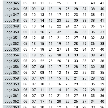
Jogo 345
05
09
11
19
25
30
31
35
40
41
Jogo 346
05
09
13
18
19
26
28
34
38
40
Jogo 347
05
10
13
15
17
19
23
27
38
41
Jogo 348
05
10
14
16
23
25
30
33
38
41
Jogo 349
05
10
14
18
22
24
27
33
36
37
Jogo 350
05
10
26
28
32
33
34
35
36
37
Jogo 351
05
12
15
19
21
22
27
31
32
33
Jogo 352
05
13
15
16
19
24
28
29
36
38
Jogo 353
05
17
18
24
27
31
32
34
37
40
Jogo 354
05
18
25
29
30
31
33
36
39
41
Jogo 355
05
20
22
25
26
31
33
35
37
38
Jogo 356
06
07
08
10
17
25
28
29
30
35
Jogo 357
06
07
08
11
12
13
22
25
33
35
Jogo 358
06
07
09
14
15
16
21
25
28
32
Jogo 359
06
07
10
13
16
25
29
33
35
39
Jogo 360
06
07
11
13
14
19
24
27
28
38
Jogo 361
06
07
12
19
21
26
27
33
35
36
Jogo 362
06
07
17
18
20
25
26
27
34
40
Jogo 363
06
08
10
11
12
16
19
28
33
36