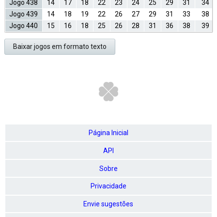
Jogo 438
14
17
18
22
23
24
25
29
31
34
Jogo 439
14
18
19
22
26
27
29
31
33
38
Jogo 440
15
16
18
25
26
28
31
36
38
39
Baixar jogos em formato texto
Página Inicial
API
Sobre
Privacidade
Envie sugestões