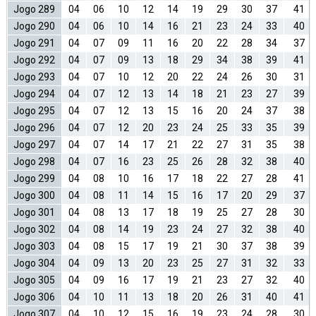
Jogo 289
04
06
10
12
14
19
29
30
37
41
Jogo 290
04
06
10
14
16
21
23
24
33
40
Jogo 291
04
07
09
11
16
20
22
28
34
37
Jogo 292
04
07
09
13
18
29
34
38
39
41
Jogo 293
04
07
10
12
20
22
24
26
30
31
Jogo 294
04
07
12
13
14
18
21
23
27
39
Jogo 295
04
07
12
13
15
16
20
24
37
38
Jogo 296
04
07
12
20
23
24
25
33
35
39
Jogo 297
04
07
14
17
21
22
27
31
35
38
Jogo 298
04
07
16
23
25
26
28
32
38
40
Jogo 299
04
08
10
16
17
18
22
27
28
41
Jogo 300
04
08
11
14
15
16
17
20
29
37
Jogo 301
04
08
13
17
18
19
25
27
28
30
Jogo 302
04
08
14
19
23
24
27
32
38
40
Jogo 303
04
08
15
17
19
21
30
37
38
39
Jogo 304
04
09
13
20
23
25
27
31
32
33
Jogo 305
04
09
16
17
19
21
23
27
32
40
Jogo 306
04
10
11
13
18
20
26
31
40
41
Jogo 307
04
10
12
15
16
19
23
24
28
30