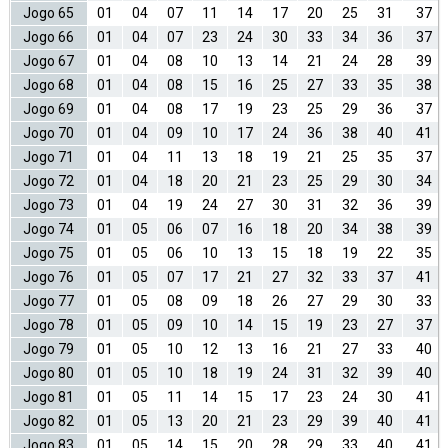
Jogo 65
01
04
07
11
14
17
20
25
31
37
Jogo 66
01
04
07
23
24
30
33
34
36
37
Jogo 67
01
04
08
10
13
14
21
24
28
39
Jogo 68
01
04
08
15
16
25
27
33
35
38
Jogo 69
01
04
08
17
19
23
25
29
36
37
Jogo 70
01
04
09
10
17
24
36
38
40
41
Jogo 71
01
04
11
13
18
19
21
25
35
37
Jogo 72
01
04
18
20
21
23
25
29
30
34
Jogo 73
01
04
19
24
27
30
31
32
36
39
Jogo 74
01
05
06
07
16
18
20
34
38
39
Jogo 75
01
05
06
10
13
15
18
19
22
35
Jogo 76
01
05
07
17
21
27
32
33
37
41
Jogo 77
01
05
08
09
18
26
27
29
30
33
Jogo 78
01
05
09
10
14
15
19
23
27
37
Jogo 79
01
05
10
12
13
16
21
27
33
40
Jogo 80
01
05
10
18
19
24
31
32
39
40
Jogo 81
01
05
11
14
15
17
23
24
30
41
Jogo 82
01
05
13
20
21
23
29
39
40
41
Jogo 83
01
05
14
15
20
28
29
33
40
41