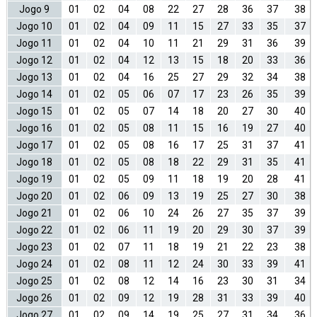
Jogo 9
01
02
04
08
22
27
28
36
37
38
Jogo 10
01
02
04
09
11
15
27
33
35
37
Jogo 11
01
02
04
10
11
21
29
31
36
39
Jogo 12
01
02
04
12
13
15
18
20
33
36
Jogo 13
01
02
04
16
25
27
29
32
34
38
Jogo 14
01
02
05
06
07
17
23
26
35
39
Jogo 15
01
02
05
07
14
18
20
27
30
40
Jogo 16
01
02
05
08
11
15
16
19
27
40
Jogo 17
01
02
05
08
16
17
25
31
37
41
Jogo 18
01
02
05
08
18
22
29
31
35
41
Jogo 19
01
02
05
09
11
18
19
20
28
41
Jogo 20
01
02
06
09
13
19
25
27
30
38
Jogo 21
01
02
06
10
24
26
27
35
37
39
Jogo 22
01
02
06
11
19
20
29
30
37
39
Jogo 23
01
02
07
11
18
19
21
22
23
38
Jogo 24
01
02
08
11
12
24
30
33
39
41
Jogo 25
01
02
08
12
14
16
23
30
31
34
Jogo 26
01
02
09
12
19
28
31
33
39
40
Jogo 27
01
02
09
14
19
25
27
31
34
36