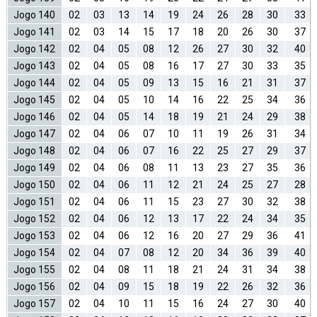
Jogo 140
02
03
13
14
19
24
26
28
30
33
Jogo 141
02
03
14
15
17
18
20
26
30
37
Jogo 142
02
04
05
08
12
26
27
30
32
40
Jogo 143
02
04
05
08
16
17
27
30
33
35
Jogo 144
02
04
05
09
13
15
16
21
31
37
Jogo 145
02
04
05
10
14
16
22
25
34
36
Jogo 146
02
04
05
14
18
19
21
24
29
38
Jogo 147
02
04
06
07
10
11
19
26
31
34
Jogo 148
02
04
06
07
16
22
25
27
29
37
Jogo 149
02
04
06
08
11
13
23
27
35
36
Jogo 150
02
04
06
11
12
21
24
25
27
28
Jogo 151
02
04
06
11
15
23
27
30
32
38
Jogo 152
02
04
06
12
13
17
22
24
34
35
Jogo 153
02
04
06
12
16
20
27
29
36
41
Jogo 154
02
04
07
08
12
20
34
36
39
40
Jogo 155
02
04
08
11
18
21
24
31
34
38
Jogo 156
02
04
09
15
18
19
22
26
32
36
Jogo 157
02
04
10
11
15
16
24
27
30
40