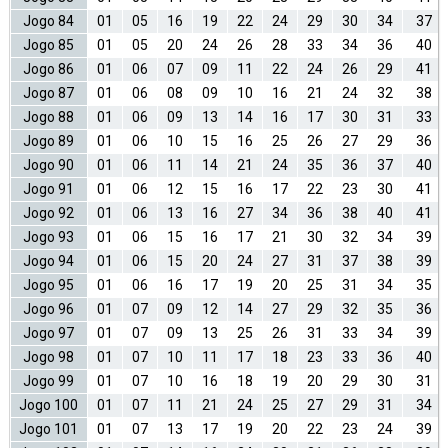
Jogo 84
01
05
16
19
22
24
29
30
34
37
Jogo 85
01
05
20
24
26
28
33
34
36
40
Jogo 86
01
06
07
09
11
22
24
26
29
41
Jogo 87
01
06
08
09
10
16
21
24
32
38
Jogo 88
01
06
09
13
14
16
17
30
31
33
Jogo 89
01
06
10
15
16
25
26
27
29
36
Jogo 90
01
06
11
14
21
24
35
36
37
40
Jogo 91
01
06
12
15
16
17
22
23
30
41
Jogo 92
01
06
13
16
27
34
36
38
40
41
Jogo 93
01
06
15
16
17
21
30
32
34
39
Jogo 94
01
06
15
20
24
27
31
37
38
39
Jogo 95
01
06
16
17
19
20
25
31
34
35
Jogo 96
01
07
09
12
14
27
29
32
35
36
Jogo 97
01
07
09
13
25
26
31
33
34
39
Jogo 98
01
07
10
11
17
18
23
33
36
40
Jogo 99
01
07
10
16
18
19
20
29
30
31
Jogo 100
01
07
11
21
24
25
27
29
31
34
Jogo 101
01
07
13
17
19
20
22
23
24
39