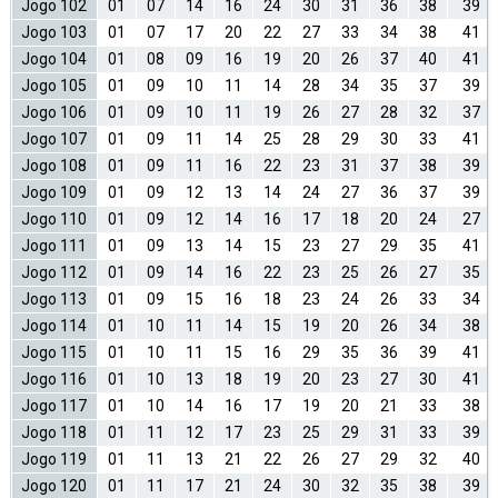
Jogo 102
01
07
14
16
24
30
31
36
38
39
Jogo 103
01
07
17
20
22
27
33
34
38
41
Jogo 104
01
08
09
16
19
20
26
37
40
41
Jogo 105
01
09
10
11
14
28
34
35
37
39
Jogo 106
01
09
10
11
19
26
27
28
32
37
Jogo 107
01
09
11
14
25
28
29
30
33
41
Jogo 108
01
09
11
16
22
23
31
37
38
39
Jogo 109
01
09
12
13
14
24
27
36
37
39
Jogo 110
01
09
12
14
16
17
18
20
24
27
Jogo 111
01
09
13
14
15
23
27
29
35
41
Jogo 112
01
09
14
16
22
23
25
26
27
35
Jogo 113
01
09
15
16
18
23
24
26
33
34
Jogo 114
01
10
11
14
15
19
20
26
34
38
Jogo 115
01
10
11
15
16
29
35
36
39
41
Jogo 116
01
10
13
18
19
20
23
27
30
41
Jogo 117
01
10
14
16
17
19
20
21
33
38
Jogo 118
01
11
12
17
23
25
29
31
33
39
Jogo 119
01
11
13
21
22
26
27
29
32
40
Jogo 120
01
11
17
21
24
30
32
35
38
39