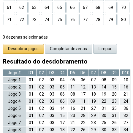
61
62
63
64
65
66
67
68
69
70
71
72
73
74
75
76
77
78
79
80
0
dezenas selecionadas
Desdobrar jogos
Completar dezenas
Limpar
Resultado do desdobramento
Jogo #
D1
D2
D3
D4
D5
D6
D7
D8
D9
D10
Jogo 1
01
02
03
04
05
06
07
08
09
10
Jogo 2
01
02
03
05
11
12
13
14
15
16
Jogo 3
01
02
03
06
08
17
18
19
20
21
Jogo 4
01
02
03
06
09
11
19
22
23
24
Jogo 5
01
02
03
14
16
21
27
31
35
36
Jogo 6
01
02
03
15
23
28
29
30
31
32
Jogo 7
01
02
03
17
21
22
23
25
26
27
Jogo 8
01
02
03
18
22
26
29
30
33
34