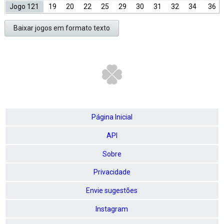
Jogo 121
19
20
22
25
29
30
31
32
34
36
Baixar jogos em formato texto
Página Inicial
API
Sobre
Privacidade
Envie sugestões
Instagram