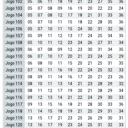
Jogo 102
05
06
11
18
19
21
23
27
35
36
Jogo 103
05
07
08
09
16
19
20
22
23
24
Jogo 104
05
07
08
12
17
18
21
31
33
36
Jogo 105
05
07
10
11
15
18
22
28
35
36
Jogo 106
05
07
10
11
15
24
30
31
32
36
Jogo 107
05
09
11
12
13
17
24
25
34
35
Jogo 108
05
10
11
12
23
24
26
27
31
34
Jogo 109
06
07
08
09
12
23
30
31
34
35
Jogo 110
06
07
10
17
20
21
23
24
25
29
Jogo 111
06
08
10
11
15
20
21
25
31
35
Jogo 112
07
10
11
16
19
22
24
25
32
33
Jogo 113
08
09
11
14
16
17
20
21
23
26
Jogo 114
08
10
11
13
14
21
23
28
29
32
Jogo 115
08
11
12
17
19
20
21
28
29
34
Jogo 116
09
12
13
14
21
22
24
29
30
33
Jogo 117
09
13
15
16
18
21
28
30
33
36
Jogo 118
11
14
15
18
19
21
25
29
31
34
Jogo 119
13
15
17
21
23
25
26
29
30
31
Jogo 120
13
16
17
19
23
24
25
31
32
33