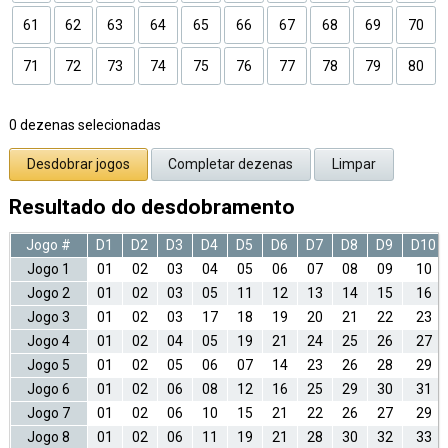
61
62
63
64
65
66
67
68
69
70
71
72
73
74
75
76
77
78
79
80
0
dezenas selecionadas
Desdobrar jogos
Completar dezenas
Limpar
Resultado do desdobramento
Jogo #
D1
D2
D3
D4
D5
D6
D7
D8
D9
D10
Jogo 1
01
02
03
04
05
06
07
08
09
10
Jogo 2
01
02
03
05
11
12
13
14
15
16
Jogo 3
01
02
03
17
18
19
20
21
22
23
Jogo 4
01
02
04
05
19
21
24
25
26
27
Jogo 5
01
02
05
06
07
14
23
26
28
29
Jogo 6
01
02
06
08
12
16
25
29
30
31
Jogo 7
01
02
06
10
15
21
22
26
27
29
Jogo 8
01
02
06
11
19
21
28
30
32
33