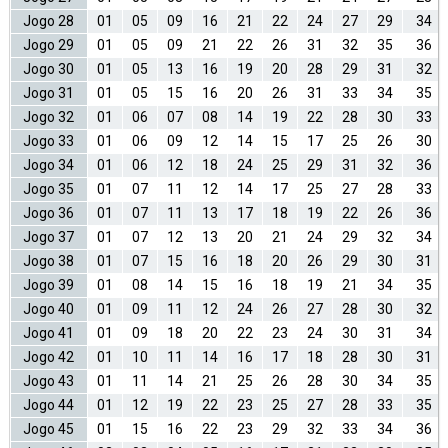
Jogo 28
01
05
09
16
21
22
24
27
29
34
Jogo 29
01
05
09
21
22
26
31
32
35
36
Jogo 30
01
05
13
16
19
20
28
29
31
32
Jogo 31
01
05
15
16
20
26
31
33
34
35
Jogo 32
01
06
07
08
14
19
22
28
30
33
Jogo 33
01
06
09
12
14
15
17
25
26
30
Jogo 34
01
06
12
18
24
25
29
31
32
36
Jogo 35
01
07
11
12
14
17
25
27
28
33
Jogo 36
01
07
11
13
17
18
19
22
26
36
Jogo 37
01
07
12
13
20
21
24
29
32
34
Jogo 38
01
07
15
16
18
20
26
29
30
31
Jogo 39
01
08
14
15
16
18
19
21
34
35
Jogo 40
01
09
11
12
24
26
27
28
30
32
Jogo 41
01
09
18
20
22
23
24
30
31
34
Jogo 42
01
10
11
14
16
17
18
28
30
31
Jogo 43
01
11
14
21
25
26
28
30
34
35
Jogo 44
01
12
19
22
23
25
27
28
33
35
Jogo 45
01
15
16
22
23
29
32
33
34
36