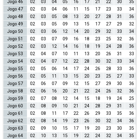
Jogo 46
02
03
04
05
16
17
21
22
30
35
Jogo 47
02
03
04
06
11
15
17
23
33
34
Jogo 48
02
03
05
08
13
20
27
28
31
36
Jogo 49
02
03
05
09
13
15
17
27
29
32
Jogo 50
02
03
06
12
14
20
29
32
33
34
Jogo 51
02
03
07
09
16
18
23
25
32
36
Jogo 52
02
03
12
14
16
18
19
24
28
36
Jogo 53
02
04
07
10
11
13
20
26
31
33
Jogo 54
02
04
07
12
22
28
30
32
33
34
Jogo 55
02
05
06
14
17
24
26
28
33
36
Jogo 56
02
05
11
13
15
20
23
25
27
33
Jogo 57
02
06
07
09
12
15
27
29
30
36
Jogo 58
02
06
16
20
21
22
24
26
32
36
Jogo 59
02
07
08
12
14
15
18
19
24
25
Jogo 60
02
08
09
10
21
24
28
29
31
35
Jogo 61
02
08
11
17
22
26
29
33
35
36
Jogo 62
02
08
14
19
23
26
30
32
34
36
Jogo 63
02
09
10
15
17
19
20
23
30
35
Jogo 64
02
10
13
15
19
22
24
32
34
35