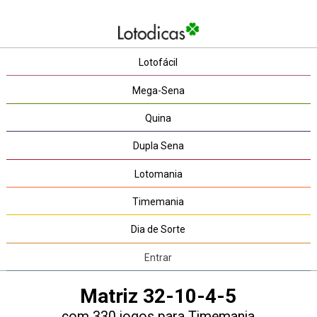
Lotofácil
Mega-Sena
Quina
Dupla Sena
Lotomania
Timemania
Dia de Sorte
Entrar
Matriz 32-10-4-5
com 330 jogos para Timemania