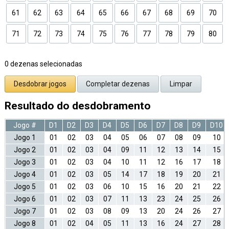
61
62
63
64
65
66
67
68
69
70
71
72
73
74
75
76
77
78
79
80
0
dezenas selecionadas
Desdobrar jogos
Completar dezenas
Limpar
Resultado do desdobramento
Jogo #
D1
D2
D3
D4
D5
D6
D7
D8
D9
D10
Jogo 1
01
02
03
04
05
06
07
08
09
10
Jogo 2
01
02
03
04
09
11
12
13
14
15
Jogo 3
01
02
03
04
10
11
12
16
17
18
Jogo 4
01
02
03
05
14
17
18
19
20
21
Jogo 5
01
02
03
06
10
15
16
20
21
22
Jogo 6
01
02
03
07
11
13
23
24
25
26
Jogo 7
01
02
03
08
09
13
20
24
26
27
Jogo 8
01
02
04
05
11
13
16
24
27
28