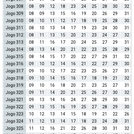
Jogo 308
08
09
12
18
23
24
25
28
30
32
Jogo 309
08
09
13
15
16
19
20
26
29
31
Jogo 310
08
10
11
12
17
18
19
25
28
30
Jogo 311
08
10
13
14
17
19
23
24
30
31
Jogo 312
08
11
13
15
20
21
23
24
27
32
Jogo 313
08
11
16
17
20
24
25
27
29
31
Jogo 314
08
13
14
20
21
22
23
25
28
29
Jogo 315
08
14
15
17
20
22
27
29
31
32
Jogo 316
09
10
12
14
16
21
22
27
29
30
Jogo 317
09
10
12
17
22
23
25
26
27
31
Jogo 318
09
10
14
15
16
17
18
19
21
32
Jogo 319
09
10
16
18
20
21
23
25
27
31
Jogo 320
09
11
14
20
21
25
26
27
30
32
Jogo 321
09
13
14
16
24
27
28
29
30
31
Jogo 322
09
13
15
16
19
25
27
28
29
30
Jogo 323
10
12
13
14
15
18
19
21
22
26
Jogo 324
11
12
13
14
17
18
23
24
28
31
Jogo 325
11
12
16
21
22
26
28
30
31
32