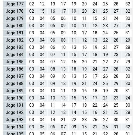
Jogo 177
02
12
13
17
19
20
24
25
28
32
Jogo 178
02
15
16
17
19
20
21
25
27
32
Jogo 179
03
04
05
06
10
11
15
21
24
30
Jogo 180
03
04
05
09
10
11
12
23
27
29
Jogo 181
03
04
05
09
10
17
18
24
25
31
Jogo 182
03
04
06
08
11
12
13
22
28
29
Jogo 183
03
04
06
10
13
16
19
21
27
28
Jogo 184
03
04
07
11
15
17
18
19
23
25
Jogo 185
03
04
07
12
16
20
21
22
27
29
Jogo 186
03
04
08
13
18
19
24
27
28
32
Jogo 187
03
04
09
10
13
15
17
26
28
30
Jogo 188
03
04
09
13
19
21
24
25
29
30
Jogo 189
03
04
10
11
13
16
18
19
20
31
Jogo 190
03
04
10
13
15
16
17
21
23
24
Jogo 191
03
04
11
14
17
18
22
24
25
30
Jogo 192
03
04
12
13
14
15
16
21
25
28
Jogo 193
03
04
14
21
22
23
26
27
30
31
Jogo 194
03
05
06
07
09
15
21
25
31
32
Jogo 195
03
05
06
07
11
15
21
22
28
31