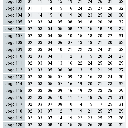
Jogo 102
01
11
13
15
19
21
24
26
31
32
Jogo 103
01
11
14
15
16
24
25
27
28
32
Jogo 104
01
14
15
18
19
20
23
25
28
30
Jogo 105
02
03
04
05
08
09
18
20
28
32
Jogo 106
02
03
04
05
08
12
15
18
19
27
Jogo 107
02
03
04
05
10
15
18
20
22
31
Jogo 108
02
03
04
06
07
13
18
21
30
32
Jogo 109
02
03
04
10
21
22
23
24
31
32
Jogo 110
02
03
04
11
12
13
15
20
24
27
Jogo 111
02
03
04
13
16
22
24
25
26
29
Jogo 112
02
03
05
06
08
13
15
21
25
27
Jogo 113
02
03
05
07
09
13
16
23
24
30
Jogo 114
02
03
05
07
16
19
20
21
23
32
Jogo 115
02
03
06
09
16
19
22
23
25
29
Jogo 116
02
03
06
10
11
17
18
26
29
31
Jogo 117
02
03
07
08
10
14
15
17
25
31
Jogo 118
02
03
07
12
17
19
21
25
27
29
Jogo 119
02
03
07
14
19
22
23
25
27
28
Jogo 120
02
03
08
10
15
25
26
28
30
32