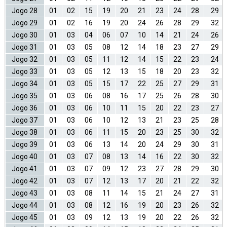
Jogo 28
01
02
15
19
20
21
23
24
28
29
Jogo 29
01
02
16
19
20
24
26
28
29
32
Jogo 30
01
03
04
06
07
10
14
21
24
26
Jogo 31
01
03
05
08
12
14
18
23
27
29
Jogo 32
01
03
05
11
12
14
15
22
23
24
Jogo 33
01
03
05
12
13
15
18
20
23
32
Jogo 34
01
03
05
15
17
22
25
27
29
31
Jogo 35
01
03
06
08
16
17
25
26
28
30
Jogo 36
01
03
06
10
11
15
20
22
23
27
Jogo 37
01
03
06
10
12
13
21
23
25
28
Jogo 38
01
03
06
11
15
20
23
25
30
32
Jogo 39
01
03
06
13
14
20
24
29
30
31
Jogo 40
01
03
07
08
13
14
16
22
30
32
Jogo 41
01
03
07
09
12
23
27
28
29
30
Jogo 42
01
03
07
12
13
17
20
21
22
32
Jogo 43
01
03
08
11
14
15
21
24
27
31
Jogo 44
01
03
08
12
16
19
20
23
26
32
Jogo 45
01
03
09
12
13
19
20
22
26
32