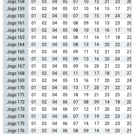
Jogo 158
01
02
04
05
07
10
12
21
23
26
Jogo 159
01
02
04
05
07
10
14
15
17
27
Jogo 160
01
02
04
05
07
10
15
19
24
26
Jogo 161
01
02
04
05
08
09
10
13
23
26
Jogo 162
01
02
04
05
08
10
13
16
17
19
Jogo 163
01
02
04
05
08
11
16
17
18
22
Jogo 164
01
02
04
05
08
13
14
20
22
27
Jogo 165
01
02
04
05
09
11
12
21
23
27
Jogo 166
01
02
04
05
09
13
16
20
24
25
Jogo 167
01
02
04
05
09
16
20
21
22
24
Jogo 168
01
02
04
05
11
15
17
18
21
27
Jogo 169
01
02
04
05
13
16
17
20
22
24
Jogo 170
01
02
04
05
13
17
20
21
22
23
Jogo 171
01
02
04
05
18
19
21
23
25
27
Jogo 172
01
02
04
06
07
08
09
14
18
20
Jogo 173
01
02
04
06
07
12
17
20
22
25
Jogo 174
01
02
04
06
07
13
19
22
23
27
Jogo 175
01
02
04
06
07
14
17
20
23
25
Jogo 176
01
02
04
06
08
09
14
19
20
21