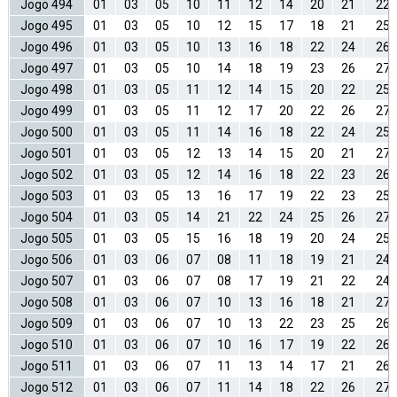
Jogo 494
01
03
05
10
11
12
14
20
21
22
Jogo 495
01
03
05
10
12
15
17
18
21
25
Jogo 496
01
03
05
10
13
16
18
22
24
26
Jogo 497
01
03
05
10
14
18
19
23
26
27
Jogo 498
01
03
05
11
12
14
15
20
22
25
Jogo 499
01
03
05
11
12
17
20
22
26
27
Jogo 500
01
03
05
11
14
16
18
22
24
25
Jogo 501
01
03
05
12
13
14
15
20
21
27
Jogo 502
01
03
05
12
14
16
18
22
23
26
Jogo 503
01
03
05
13
16
17
19
22
23
25
Jogo 504
01
03
05
14
21
22
24
25
26
27
Jogo 505
01
03
05
15
16
18
19
20
24
25
Jogo 506
01
03
06
07
08
11
18
19
21
24
Jogo 507
01
03
06
07
08
17
19
21
22
24
Jogo 508
01
03
06
07
10
13
16
18
21
27
Jogo 509
01
03
06
07
10
13
22
23
25
26
Jogo 510
01
03
06
07
10
16
17
19
22
26
Jogo 511
01
03
06
07
11
13
14
17
21
26
Jogo 512
01
03
06
07
11
14
18
22
26
27