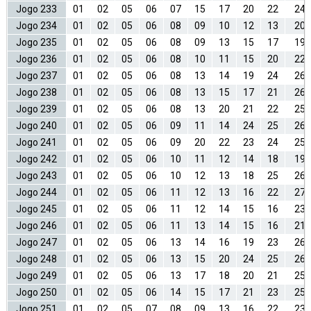
Jogo 233
01
02
05
06
07
15
17
20
22
24
Jogo 234
01
02
05
06
08
09
10
12
13
20
Jogo 235
01
02
05
06
08
09
13
15
17
19
Jogo 236
01
02
05
06
08
10
11
15
20
22
Jogo 237
01
02
05
06
08
13
14
19
24
26
Jogo 238
01
02
05
06
08
13
15
17
21
26
Jogo 239
01
02
05
06
08
13
20
21
22
25
Jogo 240
01
02
05
06
09
11
14
24
25
26
Jogo 241
01
02
05
06
09
20
22
23
24
25
Jogo 242
01
02
05
06
10
11
12
14
18
19
Jogo 243
01
02
05
06
10
12
13
18
25
26
Jogo 244
01
02
05
06
11
12
13
16
22
27
Jogo 245
01
02
05
06
11
12
14
15
16
23
Jogo 246
01
02
05
06
11
13
14
15
16
21
Jogo 247
01
02
05
06
13
14
16
19
23
26
Jogo 248
01
02
05
06
13
15
20
24
25
26
Jogo 249
01
02
05
06
13
17
18
20
21
25
Jogo 250
01
02
05
06
14
15
17
21
23
25
Jogo 251
01
02
05
07
08
09
13
16
22
23