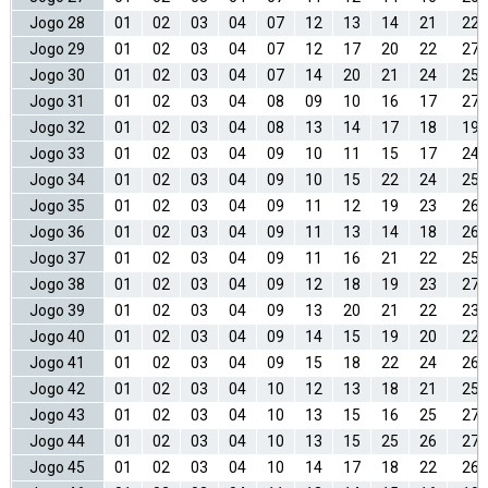
Jogo 28
01
02
03
04
07
12
13
14
21
22
Jogo 29
01
02
03
04
07
12
17
20
22
27
Jogo 30
01
02
03
04
07
14
20
21
24
25
Jogo 31
01
02
03
04
08
09
10
16
17
27
Jogo 32
01
02
03
04
08
13
14
17
18
19
Jogo 33
01
02
03
04
09
10
11
15
17
24
Jogo 34
01
02
03
04
09
10
15
22
24
25
Jogo 35
01
02
03
04
09
11
12
19
23
26
Jogo 36
01
02
03
04
09
11
13
14
18
26
Jogo 37
01
02
03
04
09
11
16
21
22
25
Jogo 38
01
02
03
04
09
12
18
19
23
27
Jogo 39
01
02
03
04
09
13
20
21
22
23
Jogo 40
01
02
03
04
09
14
15
19
20
22
Jogo 41
01
02
03
04
09
15
18
22
24
26
Jogo 42
01
02
03
04
10
12
13
18
21
25
Jogo 43
01
02
03
04
10
13
15
16
25
27
Jogo 44
01
02
03
04
10
13
15
25
26
27
Jogo 45
01
02
03
04
10
14
17
18
22
26