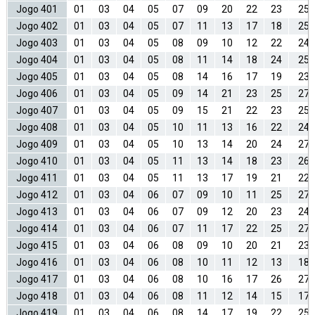
Jogo 401
01
03
04
05
07
09
20
22
23
25
Jogo 402
01
03
04
05
07
11
13
17
18
25
Jogo 403
01
03
04
05
08
09
10
12
22
24
Jogo 404
01
03
04
05
08
11
14
18
24
25
Jogo 405
01
03
04
05
08
14
16
17
19
23
Jogo 406
01
03
04
05
09
14
21
23
25
27
Jogo 407
01
03
04
05
09
15
21
22
23
25
Jogo 408
01
03
04
05
10
11
13
16
22
24
Jogo 409
01
03
04
05
10
13
14
20
24
27
Jogo 410
01
03
04
05
11
13
14
18
23
26
Jogo 411
01
03
04
05
11
13
17
19
21
22
Jogo 412
01
03
04
06
07
09
10
11
25
27
Jogo 413
01
03
04
06
07
09
12
20
23
24
Jogo 414
01
03
04
06
07
11
17
22
25
27
Jogo 415
01
03
04
06
08
09
10
20
21
23
Jogo 416
01
03
04
06
08
10
11
12
13
18
Jogo 417
01
03
04
06
08
10
16
17
26
27
Jogo 418
01
03
04
06
08
11
12
14
15
17
Jogo 419
01
03
04
06
08
14
17
19
22
25