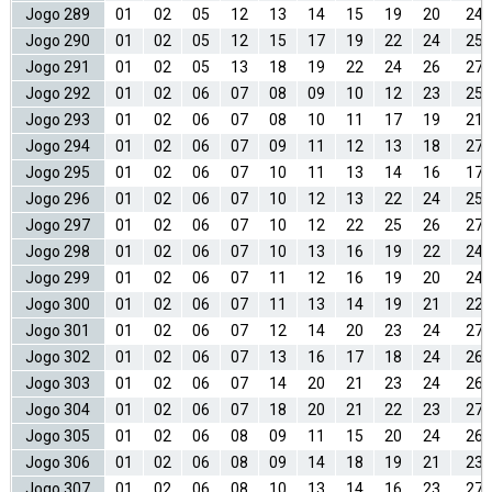
Jogo 289
01
02
05
12
13
14
15
19
20
24
Jogo 290
01
02
05
12
15
17
19
22
24
25
Jogo 291
01
02
05
13
18
19
22
24
26
27
Jogo 292
01
02
06
07
08
09
10
12
23
25
Jogo 293
01
02
06
07
08
10
11
17
19
21
Jogo 294
01
02
06
07
09
11
12
13
18
27
Jogo 295
01
02
06
07
10
11
13
14
16
17
Jogo 296
01
02
06
07
10
12
13
22
24
25
Jogo 297
01
02
06
07
10
12
22
25
26
27
Jogo 298
01
02
06
07
10
13
16
19
22
24
Jogo 299
01
02
06
07
11
12
16
19
20
24
Jogo 300
01
02
06
07
11
13
14
19
21
22
Jogo 301
01
02
06
07
12
14
20
23
24
27
Jogo 302
01
02
06
07
13
16
17
18
24
26
Jogo 303
01
02
06
07
14
20
21
23
24
26
Jogo 304
01
02
06
07
18
20
21
22
23
27
Jogo 305
01
02
06
08
09
11
15
20
24
26
Jogo 306
01
02
06
08
09
14
18
19
21
23
Jogo 307
01
02
06
08
10
13
14
16
23
27