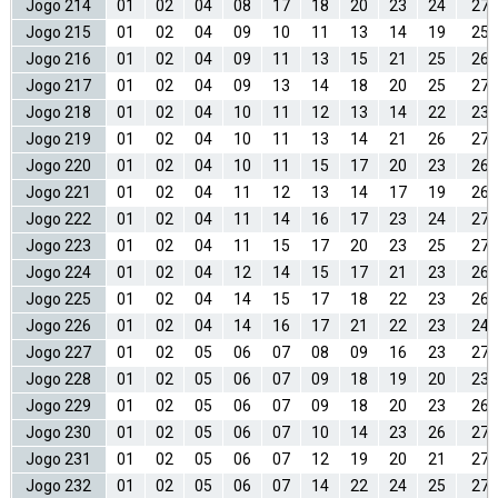
Jogo 214
01
02
04
08
17
18
20
23
24
27
Jogo 215
01
02
04
09
10
11
13
14
19
25
Jogo 216
01
02
04
09
11
13
15
21
25
26
Jogo 217
01
02
04
09
13
14
18
20
25
27
Jogo 218
01
02
04
10
11
12
13
14
22
23
Jogo 219
01
02
04
10
11
13
14
21
26
27
Jogo 220
01
02
04
10
11
15
17
20
23
26
Jogo 221
01
02
04
11
12
13
14
17
19
26
Jogo 222
01
02
04
11
14
16
17
23
24
27
Jogo 223
01
02
04
11
15
17
20
23
25
27
Jogo 224
01
02
04
12
14
15
17
21
23
26
Jogo 225
01
02
04
14
15
17
18
22
23
26
Jogo 226
01
02
04
14
16
17
21
22
23
24
Jogo 227
01
02
05
06
07
08
09
16
23
27
Jogo 228
01
02
05
06
07
09
18
19
20
23
Jogo 229
01
02
05
06
07
09
18
20
23
26
Jogo 230
01
02
05
06
07
10
14
23
26
27
Jogo 231
01
02
05
06
07
12
19
20
21
27
Jogo 232
01
02
05
06
07
14
22
24
25
27