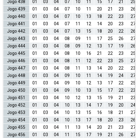
Jogo 438
01
03
04
07
10
11
15
17
21
25
Jogo 439
01
03
04
07
10
11
20
21
23
26
Jogo 440
01
03
04
07
10
13
18
22
23
27
Jogo 441
01
03
04
07
11
12
14
20
23
27
Jogo 442
01
03
04
07
13
15
18
20
22
26
Jogo 443
01
03
04
08
09
11
17
25
26
27
Jogo 444
01
03
04
08
09
12
13
17
19
26
Jogo 445
01
03
04
08
10
16
21
22
23
25
Jogo 446
01
03
04
08
11
12
22
23
25
27
Jogo 447
01
03
04
08
11
13
14
20
22
23
Jogo 448
01
03
04
09
10
11
14
19
24
27
Jogo 449
01
03
04
09
10
12
13
17
22
25
Jogo 450
01
03
04
09
10
13
15
17
22
23
Jogo 451
01
03
04
10
12
13
15
19
21
23
Jogo 452
01
03
04
10
13
14
17
19
20
24
Jogo 453
01
03
04
10
13
15
16
18
21
27
Jogo 454
01
03
04
10
13
17
18
20
23
26
Jogo 455
01
03
04
11
13
14
20
21
23
27
Jogo 456
01
03
04
11
15
17
19
21
26
27