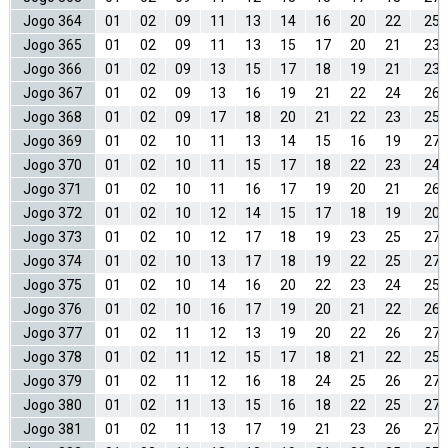
Jogo 364
01
02
09
11
13
14
16
20
22
25
Jogo 365
01
02
09
11
13
15
17
20
21
23
Jogo 366
01
02
09
13
15
17
18
19
21
23
Jogo 367
01
02
09
13
16
19
21
22
24
26
Jogo 368
01
02
09
17
18
20
21
22
23
25
Jogo 369
01
02
10
11
13
14
15
16
19
27
Jogo 370
01
02
10
11
15
17
18
22
23
24
Jogo 371
01
02
10
11
16
17
19
20
21
26
Jogo 372
01
02
10
12
14
15
17
18
19
20
Jogo 373
01
02
10
12
17
18
19
23
25
27
Jogo 374
01
02
10
13
17
18
19
22
25
27
Jogo 375
01
02
10
14
16
20
22
23
24
25
Jogo 376
01
02
10
16
17
19
20
21
22
26
Jogo 377
01
02
11
12
13
19
20
22
26
27
Jogo 378
01
02
11
12
15
17
18
21
22
25
Jogo 379
01
02
11
12
16
18
24
25
26
27
Jogo 380
01
02
11
13
15
16
18
22
25
27
Jogo 381
01
02
11
13
17
19
21
23
26
27