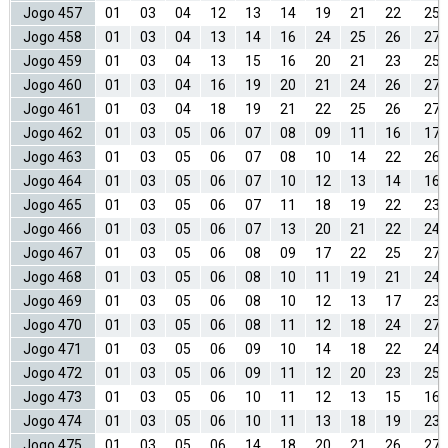
Jogo 457
01
03
04
12
13
14
19
21
22
25
Jogo 458
01
03
04
13
14
16
24
25
26
27
Jogo 459
01
03
04
13
15
16
20
21
23
25
Jogo 460
01
03
04
16
19
20
21
24
26
27
Jogo 461
01
03
04
18
19
21
22
25
26
27
Jogo 462
01
03
05
06
07
08
09
11
16
17
Jogo 463
01
03
05
06
07
08
10
14
22
26
Jogo 464
01
03
05
06
07
10
12
13
14
16
Jogo 465
01
03
05
06
07
11
18
19
22
23
Jogo 466
01
03
05
06
07
13
20
21
22
24
Jogo 467
01
03
05
06
08
09
17
22
25
27
Jogo 468
01
03
05
06
08
10
11
19
21
24
Jogo 469
01
03
05
06
08
10
12
13
17
23
Jogo 470
01
03
05
06
08
11
12
18
24
27
Jogo 471
01
03
05
06
09
10
14
18
22
24
Jogo 472
01
03
05
06
09
11
12
20
23
25
Jogo 473
01
03
05
06
10
11
12
13
15
16
Jogo 474
01
03
05
06
10
11
13
18
19
23
Jogo 475
01
03
05
06
14
18
20
21
26
27