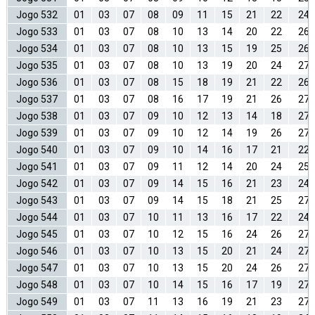
Jogo 532
01
03
07
08
09
11
15
21
22
24
Jogo 533
01
03
07
08
10
13
14
20
22
26
Jogo 534
01
03
07
08
10
13
15
19
25
26
Jogo 535
01
03
07
08
10
13
19
20
24
27
Jogo 536
01
03
07
08
15
18
19
21
22
26
Jogo 537
01
03
07
08
16
17
19
21
26
27
Jogo 538
01
03
07
09
10
12
13
14
18
27
Jogo 539
01
03
07
09
10
12
14
19
26
27
Jogo 540
01
03
07
09
10
14
16
17
21
22
Jogo 541
01
03
07
09
11
12
14
20
24
25
Jogo 542
01
03
07
09
14
15
16
21
23
24
Jogo 543
01
03
07
09
14
15
18
21
25
27
Jogo 544
01
03
07
10
11
13
16
17
22
24
Jogo 545
01
03
07
10
12
15
16
24
26
27
Jogo 546
01
03
07
10
13
15
20
21
24
27
Jogo 547
01
03
07
10
13
15
20
24
26
27
Jogo 548
01
03
07
10
14
15
16
17
19
27
Jogo 549
01
03
07
11
13
16
19
21
23
27