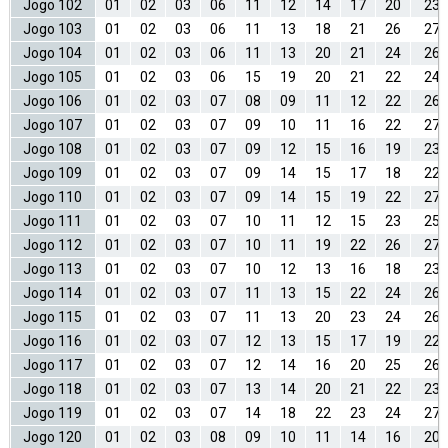
Jogo 102
01
02
03
06
11
12
14
17
20
23
Jogo 103
01
02
03
06
11
13
18
21
26
27
Jogo 104
01
02
03
06
11
13
20
21
24
26
Jogo 105
01
02
03
06
15
19
20
21
22
24
Jogo 106
01
02
03
07
08
09
11
12
22
26
Jogo 107
01
02
03
07
09
10
11
16
22
27
Jogo 108
01
02
03
07
09
12
15
16
19
23
Jogo 109
01
02
03
07
09
14
15
17
18
22
Jogo 110
01
02
03
07
09
14
15
19
22
27
Jogo 111
01
02
03
07
10
11
12
15
23
25
Jogo 112
01
02
03
07
10
11
19
22
26
27
Jogo 113
01
02
03
07
10
12
13
16
18
23
Jogo 114
01
02
03
07
11
13
15
22
24
26
Jogo 115
01
02
03
07
11
13
20
23
24
26
Jogo 116
01
02
03
07
12
13
15
17
19
22
Jogo 117
01
02
03
07
12
14
16
20
25
26
Jogo 118
01
02
03
07
13
14
20
21
22
23
Jogo 119
01
02
03
07
14
18
22
23
24
27
Jogo 120
01
02
03
08
09
10
11
14
16
20