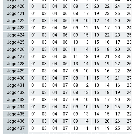
Jogo 420
01
03
04
06
08
15
20
22
24
25
Jogo 421
01
03
04
06
08
17
19
23
25
26
Jogo 422
01
03
04
06
09
10
12
14
20
26
Jogo 423
01
03
04
06
09
12
16
17
20
24
Jogo 424
01
03
04
06
09
15
19
22
23
25
Jogo 425
01
03
04
06
10
13
15
16
17
23
Jogo 426
01
03
04
06
11
14
15
18
20
26
Jogo 427
01
03
04
06
11
18
19
21
23
26
Jogo 428
01
03
04
06
13
14
16
19
22
26
Jogo 429
01
03
04
07
08
10
15
16
22
26
Jogo 430
01
03
04
07
08
11
15
19
21
27
Jogo 431
01
03
04
07
08
12
13
14
16
23
Jogo 432
01
03
04
07
08
13
15
18
19
24
Jogo 433
01
03
04
07
09
10
16
17
20
25
Jogo 434
01
03
04
07
09
10
16
18
25
27
Jogo 435
01
03
04
07
09
13
14
15
17
22
Jogo 436
01
03
04
07
09
14
16
20
26
27
Jogo 437
01
03
04
07
10
11
14
19
25
26