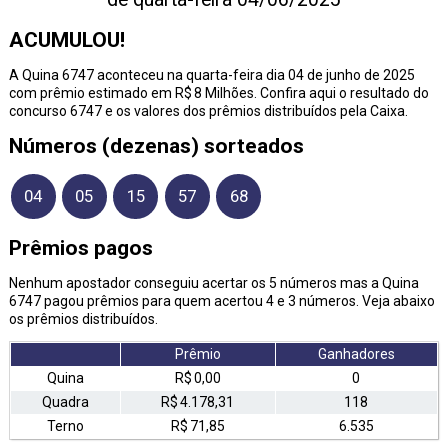
ACUMULOU!
A Quina 6747 aconteceu na quarta-feira dia 04 de junho de 2025
com prêmio estimado em R$ 8 Milhões. Confira aqui o resultado do
concurso 6747 e os valores dos prêmios distribuídos pela Caixa.
Números (dezenas) sorteados
04
05
15
57
68
Prêmios pagos
Nenhum apostador conseguiu acertar os 5 números mas a Quina
6747 pagou prêmios para quem acertou 4 e 3 números. Veja abaixo
os prêmios distribuídos.
Prêmio
Ganhadores
Quina
R$ 0,00
0
Quadra
R$ 4.178,31
118
Terno
R$ 71,85
6.535