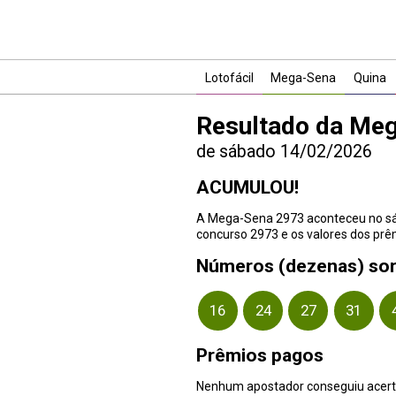
Lotofácil
Mega-Sena
Quina
Resultado da Me
de sábado 14/02/2026
ACUMULOU!
A Mega-Sena 2973 aconteceu no sáb
concurso 2973 e os valores dos prêm
Números (dezenas) so
16
24
27
31
Prêmios pagos
Nenhum apostador conseguiu acert