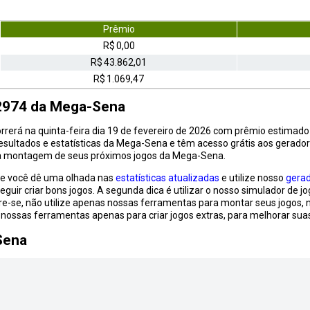
Prêmio
R$ 0,00
R$ 43.862,01
R$ 1.069,47
 2974 da Mega-Sena
erá na quinta-feira dia 19 de fevereiro de 2026 com prêmio estimado
esultados e estatísticas da Mega-Sena e têm acesso grátis aos geradore
na montagem de seus próximos jogos da Mega-Sena.
ue você dê uma olhada nas
estatísticas atualizadas
e utilize nosso
gera
guir criar bons jogos. A segunda dica é utilizar o nosso simulador de 
e-se, não utilize apenas nossas ferramentas para montar seus jogos, 
e nossas ferramentas apenas para criar jogos extras, para melhorar suas
Sena