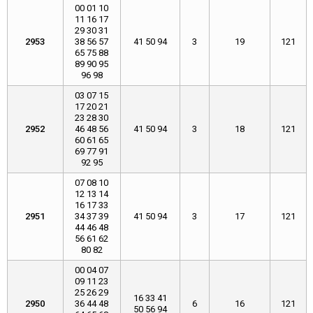
00 01 10
11 16 17
29 30 31
2953
38 56 57
41 50 94
3
19
121
65 75 88
89 90 95
96 98
03 07 15
17 20 21
23 28 30
2952
46 48 56
41 50 94
3
18
121
60 61 65
69 77 91
92 95
07 08 10
12 13 14
16 17 33
2951
34 37 39
41 50 94
3
17
121
44 46 48
56 61 62
80 82
00 04 07
09 11 23
25 26 29
16 33 41
2950
36 44 48
6
16
121
50 56 94