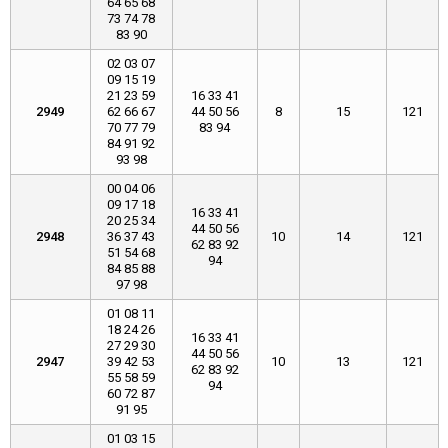
64 65 68
73 74 78
83 90
02 03 07
09 15 19
21 23 59
16 33 41
2949
62 66 67
44 50 56
8
15
121
70 77 79
83 94
84 91 92
93 98
00 04 06
09 17 18
16 33 41
20 25 34
44 50 56
2948
36 37 43
10
14
121
62 83 92
51 54 68
94
84 85 88
97 98
01 08 11
18 24 26
16 33 41
27 29 30
44 50 56
2947
39 42 53
10
13
121
62 83 92
55 58 59
94
60 72 87
91 95
01 03 15