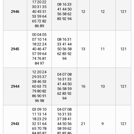
17 20 22
08 16 33
30 31 35
41 44 50
2946
40 45 51
12
12
121
56 58 62
53 59 64
83 92 94
65 72 82
86 89
00 04 05
07 10 14
08 16 31
18 22 24
33 41 44
2945
40 46 47
50 56 58
13
11
121
57 59 64
62 83 92
74 76 81
94
84 97
12 20 24
04 07 08
29 35 37
16 31 33
38 46 53
41 44 50
2944
60 63 75
16
10
121
56 58 59
79 80 82
62 83 92
86 90 91
94
96 98
03 09 10
04 07 08
11 13 14
16 31 33
18 23 29
37 38 41
2943
32 51 64
44 50 56
21
9
121
65 70 78
58 59 62
84 85 87
82 83 86