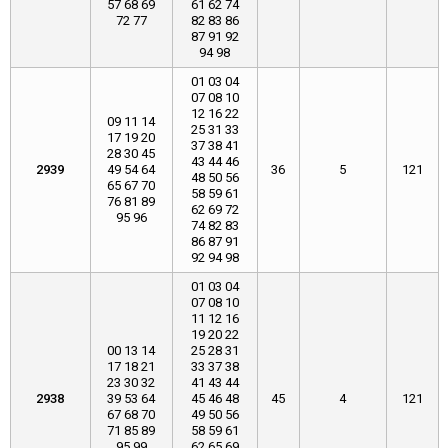
57 68 69
61 62 74
72 77
82 83 86
87 91 92
94 98
01 03 04
07 08 10
12 16 22
09 11 14
25 31 33
17 19 20
37 38 41
28 30 45
43 44 46
2939
49 54 64
36
5
121
48 50 56
65 67 70
58 59 61
76 81 89
62 69 72
95 96
74 82 83
86 87 91
92 94 98
01 03 04
07 08 10
11 12 16
19 20 22
00 13 14
25 28 31
17 18 21
33 37 38
23 30 32
41 43 44
2938
39 53 64
45 46 48
45
4
121
67 68 70
49 50 56
71 85 89
58 59 61
95 99
62 65 69