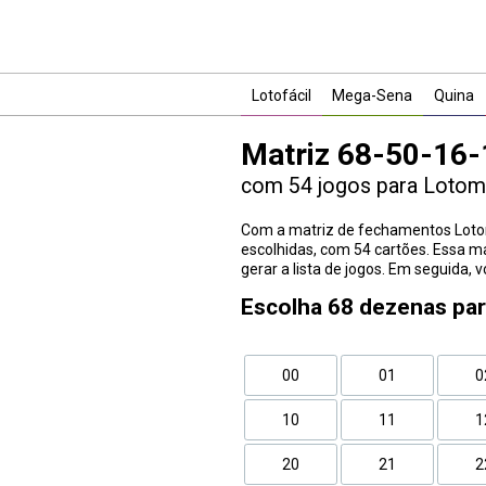
Lotofácil
Mega-Sena
Quina
Matriz 68-50-16-
com 54 jogos para Lotom
Com a matriz de fechamentos Lotom
escolhidas, com 54 cartões. Essa m
gerar a lista de jogos. Em seguida,
Escolha 68 dezenas pa
00
01
0
10
11
1
20
21
2