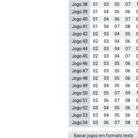
Jogo 38
01
03
05
07
Jogo 39
01
04
05
06
Jogo 40
01
04
06
07
Jogo 41
01
04
07
08
Jogo 42
02
03
04
05
Jogo 43
02
03
04
06
Jogo 44
02
03
04
07
Jogo 45
02
03
04
07
Jogo 46
02
03
05
06
Jogo 47
02
03
05
06
Jogo 48
02
03
05
06
Jogo 49
02
04
05
06
Jogo 50
02
05
07
09
Jogo 51
02
06
07
08
Jogo 52
03
04
05
06
Jogo 53
03
04
05
06
Jogo 54
03
06
07
08
Baixar jogos em formato texto