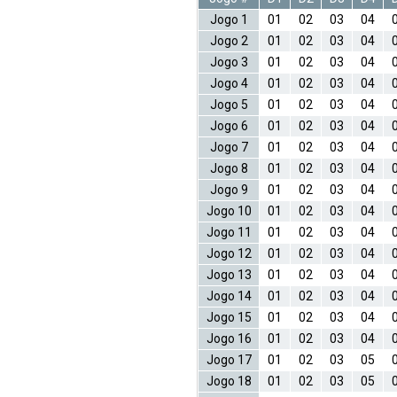
Jogo 1
01
02
03
04
Jogo 2
01
02
03
04
Jogo 3
01
02
03
04
Jogo 4
01
02
03
04
Jogo 5
01
02
03
04
Jogo 6
01
02
03
04
Jogo 7
01
02
03
04
Jogo 8
01
02
03
04
Jogo 9
01
02
03
04
Jogo 10
01
02
03
04
Jogo 11
01
02
03
04
Jogo 12
01
02
03
04
Jogo 13
01
02
03
04
Jogo 14
01
02
03
04
Jogo 15
01
02
03
04
Jogo 16
01
02
03
04
Jogo 17
01
02
03
05
Jogo 18
01
02
03
05