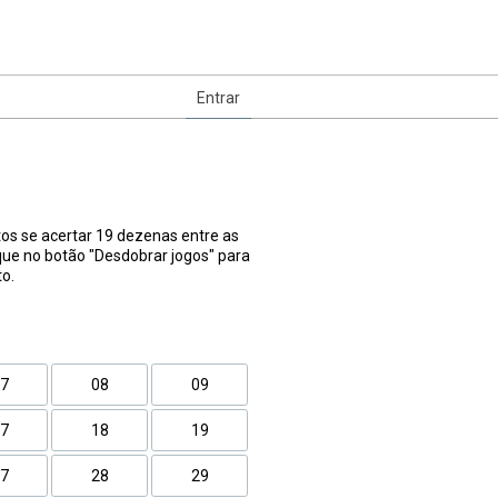
Entrar
s se acertar 19 dezenas entre as
que no botão "Desdobrar jogos" para
to.
7
08
09
7
18
19
7
28
29