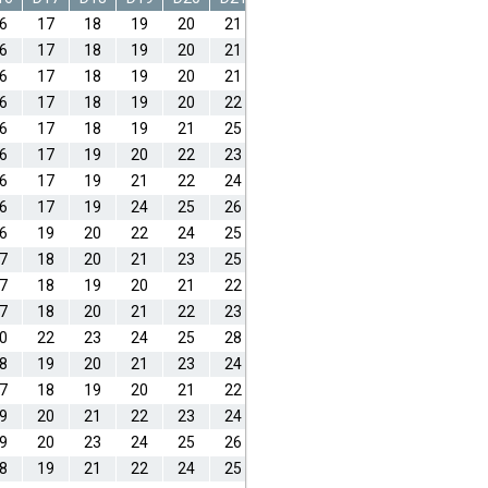
6
17
18
19
20
21
22
23
24
25
26
6
17
18
19
20
21
23
24
25
26
29
6
17
18
19
20
21
23
24
25
27
28
6
17
18
19
20
22
23
25
27
28
29
6
17
18
19
21
25
27
31
32
33
35
6
17
19
20
22
23
26
27
28
29
30
6
17
19
21
22
24
30
31
32
33
34
6
17
19
24
25
26
29
31
33
34
35
6
19
20
22
24
25
26
27
28
30
32
7
18
20
21
23
25
26
29
30
31
32
7
18
19
20
21
22
23
25
27
28
32
7
18
20
21
22
23
24
25
27
30
31
0
22
23
24
25
28
29
30
32
33
34
8
19
20
21
23
24
25
26
29
30
32
7
18
19
20
21
22
23
24
26
27
28
9
20
21
22
23
24
26
27
28
29
30
9
20
23
24
25
26
27
29
30
31
32
8
19
21
22
24
25
26
28
29
30
31