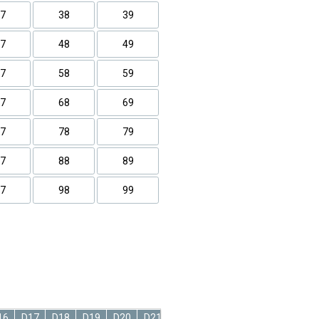
7
38
39
7
48
49
7
58
59
7
68
69
7
78
79
7
88
89
7
98
99
16
D17
D18
D19
D20
D21
D22
D23
D24
D25
D26