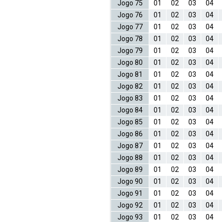
Jogo 75
01
02
03
04
Jogo 76
01
02
03
04
Jogo 77
01
02
03
04
Jogo 78
01
02
03
04
Jogo 79
01
02
03
04
Jogo 80
01
02
03
04
Jogo 81
01
02
03
04
Jogo 82
01
02
03
04
Jogo 83
01
02
03
04
Jogo 84
01
02
03
04
Jogo 85
01
02
03
04
Jogo 86
01
02
03
04
Jogo 87
01
02
03
04
Jogo 88
01
02
03
04
Jogo 89
01
02
03
04
Jogo 90
01
02
03
04
Jogo 91
01
02
03
04
Jogo 92
01
02
03
04
Jogo 93
01
02
03
04