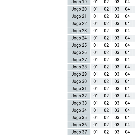
Jogo 19
01
02
03
04
Jogo 20
01
02
03
04
Jogo 21
01
02
03
04
Jogo 22
01
02
03
04
Jogo 23
01
02
03
04
Jogo 24
01
02
03
04
Jogo 25
01
02
03
04
Jogo 26
01
02
03
04
Jogo 27
01
02
03
04
Jogo 28
01
02
03
04
Jogo 29
01
02
03
04
Jogo 30
01
02
03
04
Jogo 31
01
02
03
04
Jogo 32
01
02
03
04
Jogo 33
01
02
03
04
Jogo 34
01
02
03
04
Jogo 35
01
02
03
04
Jogo 36
01
02
03
04
Jogo 37
01
02
03
04