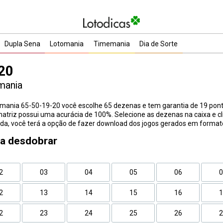
Dupla Sena
Lotomania
Timemania
Dia de Sorte
20
mania
ania 65-50-19-20 você escolhe 65 dezenas e tem garantia de 19 ponto
matriz possui uma acurácia de 100%. Selecione as dezenas na caixa e c
uida, você terá a opção de fazer download dos jogos gerados em format
ra desdobrar
2
03
04
05
06
0
2
13
14
15
16
1
2
23
24
25
26
2