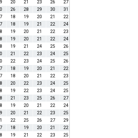
9
20
21
23
26
27
28
29
30
31
32
0
26
28
29
30
31
32
34
35
36
37
7
18
19
20
21
22
24
25
26
27
28
7
18
19
21
22
24
25
26
27
30
31
8
19
20
21
22
23
25
26
28
29
30
8
19
20
21
22
24
25
26
28
30
31
8
19
21
24
25
26
27
29
30
32
33
0
21
22
23
24
25
26
28
29
30
32
0
22
23
24
25
26
27
28
29
31
32
7
18
19
20
21
22
25
26
27
28
29
7
18
20
21
22
23
24
26
27
30
32
8
20
22
23
24
25
26
27
28
31
32
8
19
22
23
24
25
26
27
28
29
30
8
21
23
25
26
27
28
30
32
33
34
8
19
20
21
22
24
27
28
29
30
31
9
20
21
22
23
25
26
28
29
30
33
1
22
25
26
27
29
30
31
32
33
35
7
18
19
20
21
22
24
25
26
27
29
8
19
21
22
23
25
26
27
28
31
32