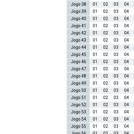
Jogo 38
01
02
03
04
Jogo 39
01
02
03
04
Jogo 40
01
02
03
04
Jogo 41
01
02
03
04
Jogo 42
01
02
03
04
Jogo 43
01
02
03
04
Jogo 44
01
02
03
04
Jogo 45
01
02
03
04
Jogo 46
01
02
03
04
Jogo 47
01
02
03
04
Jogo 48
01
02
03
04
Jogo 49
01
02
03
04
Jogo 50
01
02
03
04
Jogo 51
01
02
03
04
Jogo 52
01
02
03
04
Jogo 53
01
02
03
04
Jogo 54
01
02
03
04
Jogo 55
01
02
03
04
Jogo 56
01
02
03
04