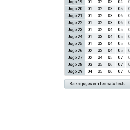
Jogo 19
01
02
03
04
Jogo 20
01
02
03
05
Jogo 21
01
02
03
06
Jogo 22
01
02
03
06
Jogo 23
01
02
04
05
Jogo 24
01
03
04
05
Jogo 25
01
03
04
05
Jogo 26
02
03
04
05
Jogo 27
02
04
05
07
Jogo 28
03
05
06
07
Jogo 29
04
05
06
07
Baixar jogos em formato texto