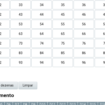
2
33
34
35
36
3
2
43
44
45
46
4
2
53
54
55
56
5
2
63
64
65
66
6
2
73
74
75
76
7
2
83
84
85
86
8
2
93
94
95
96
9
 dezenas
Limpar
amento
D5
D6
D7
D8
D9
D10
D11
D12
D13
D14
D15
D1