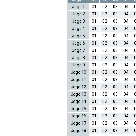
Jogo 1
01
02
03
04
Jogo 2
01
02
03
04
Jogo 3
01
02
03
04
Jogo 4
01
02
03
04
Jogo 5
01
02
03
04
Jogo 6
01
02
03
04
Jogo 7
01
02
03
04
Jogo 8
01
02
03
04
Jogo 9
01
02
03
04
Jogo 10
01
02
03
04
Jogo 11
01
02
03
04
Jogo 12
01
02
03
04
Jogo 13
01
02
03
04
Jogo 14
01
02
03
04
Jogo 15
01
02
03
04
Jogo 16
01
02
03
04
Jogo 17
01
02
03
04
Jogo 18
01
02
03
04