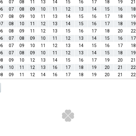
06
07
08
11
13
14
15
16
17
18
19
21
06
07
08
09
10
11
12
13
14
15
16
18
07
08
09
10
11
13
14
15
16
17
18
19
07
08
10
11
12
13
14
15
16
17
18
19
06
08
09
11
12
13
15
16
17
18
20
22
06
07
08
09
10
11
12
13
14
15
16
17
06
07
09
10
11
12
13
14
15
16
17
18
06
07
08
09
10
11
12
13
14
15
18
19
08
09
10
12
13
14
15
16
17
19
20
21
09
10
11
12
13
16
17
18
19
20
21
22
08
09
11
12
14
16
17
18
19
20
21
22