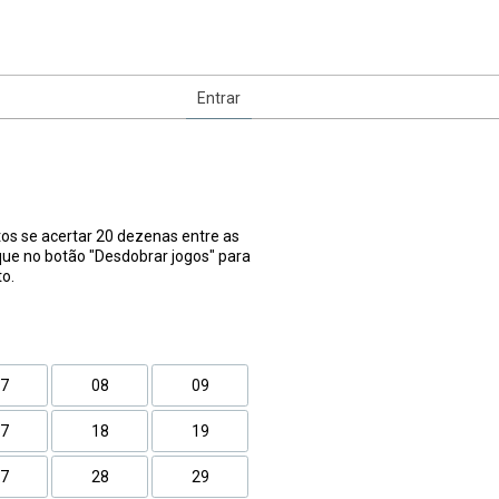
Entrar
s se acertar 20 dezenas entre as
que no botão "Desdobrar jogos" para
to.
7
08
09
7
18
19
7
28
29