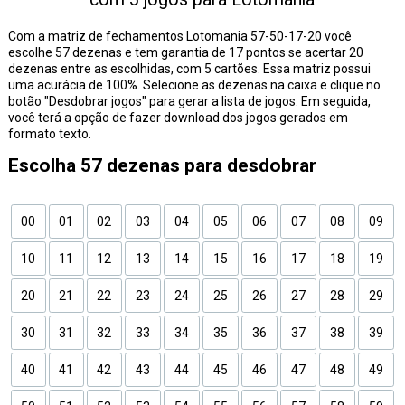
Com a matriz de fechamentos Lotomania 57-50-17-20 você
escolhe 57 dezenas e tem garantia de 17 pontos se acertar 20
dezenas entre as escolhidas, com 5 cartões. Essa matriz possui
uma acurácia de 100%. Selecione as dezenas na caixa e clique no
botão "Desdobrar jogos" para gerar a lista de jogos. Em seguida,
você terá a opção de fazer download dos jogos gerados em
formato texto.
Escolha 57 dezenas para desdobrar
00
01
02
03
04
05
06
07
08
09
10
11
12
13
14
15
16
17
18
19
20
21
22
23
24
25
26
27
28
29
30
31
32
33
34
35
36
37
38
39
40
41
42
43
44
45
46
47
48
49