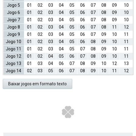
Jogo 5
01
02
03
04
05
06
07
08
09
10
Jogo 6
01
02
03
04
05
06
07
08
09
10
Jogo 7
01
02
03
04
05
06
07
08
09
10
Jogo 8
01
02
03
04
05
06
07
08
11
12
Jogo 9
01
02
03
04
05
06
07
09
10
11
Jogo 10
01
02
03
04
05
06
08
09
10
11
Jogo 11
01
02
03
04
05
07
08
09
10
11
Jogo 12
01
02
04
05
06
07
08
09
10
11
Jogo 13
01
03
04
06
07
08
09
10
12
13
Jogo 14
02
03
05
06
07
08
09
10
11
12
Baixar jogos em formato texto