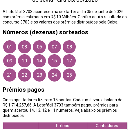
A Lotofácil 3703 aconteceu na sexta-feira dia 05 de junho de 2026
com prêmio estimado em R$ 10 Milhões. Confira aqui o resultado do
concurso 3703 e os valores dos prêmios distribuídos pela Caixa.
Números (dezenas) sorteados
01
03
05
07
08
09
10
14
15
17
21
22
23
24
25
Prêmios pagos
Cinco apostadores fizeram 15 pontos. Cada um levou a bolada de
R$ 1.714.257,66. A Lotofácil 3703 também pagou prêmios para
quem acertou 14, 13, 12 e 11 números. Veja abaixo os prêmios
distribuídos.
Prêmio
Ganhadores