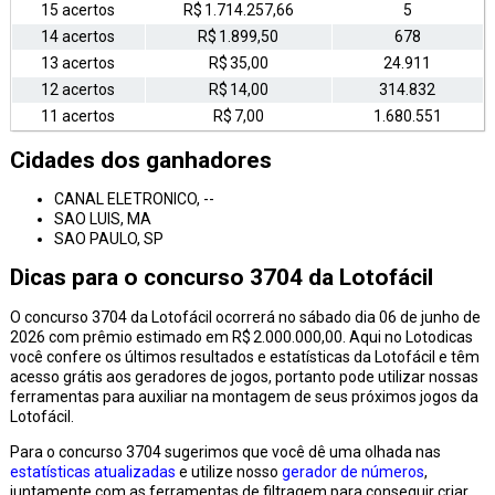
15 acertos
R$ 1.714.257,66
5
14 acertos
R$ 1.899,50
678
13 acertos
R$ 35,00
24.911
12 acertos
R$ 14,00
314.832
11 acertos
R$ 7,00
1.680.551
Cidades dos ganhadores
CANAL ELETRONICO, --
SAO LUIS, MA
SAO PAULO, SP
Dicas para o concurso 3704 da Lotofácil
O concurso 3704 da Lotofácil ocorrerá no sábado dia 06 de junho de
2026 com prêmio estimado em R$ 2.000.000,00. Aqui no Lotodicas
você confere os últimos resultados e estatísticas da Lotofácil e têm
acesso grátis aos geradores de jogos, portanto pode utilizar nossas
ferramentas para auxiliar na montagem de seus próximos jogos da
Lotofácil.
Para o concurso 3704 sugerimos que você dê uma olhada nas
estatísticas atualizadas
e utilize nosso
gerador de números
,
juntamente com as ferramentas de filtragem para conseguir criar