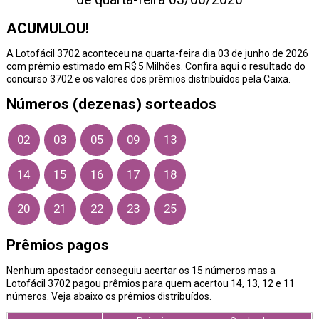
ACUMULOU!
A Lotofácil 3702 aconteceu na quarta-feira dia 03 de junho de 2026
com prêmio estimado em R$ 5 Milhões. Confira aqui o resultado do
concurso 3702 e os valores dos prêmios distribuídos pela Caixa.
Números (dezenas) sorteados
02
03
05
09
13
14
15
16
17
18
20
21
22
23
25
Prêmios pagos
Nenhum apostador conseguiu acertar os 15 números mas a
Lotofácil 3702 pagou prêmios para quem acertou 14, 13, 12 e 11
números. Veja abaixo os prêmios distribuídos.