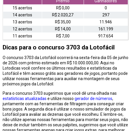
Prêmio
Ganhadores
15 acertos
R$ 0,00
0
14 acertos
R$ 2.020,27
297
13 acertos
R$ 35,00
11.946
12 acertos
R$ 14,00
161.199
11 acertos
R$ 7,00
917.654
Dicas para o concurso 3703 da Lotofácil
O concurso 3703 da Lotofácil ocorrerá na sexta-feira dia 05 de junho
de 2026 com prêmio estimado em R$ 10.000.000,00. Aqui no
Lotodicas você confere os últimos resultados e estatísticas da
Lotofácil e têm acesso grátis aos geradores de jogos, portanto pode
utilizar nossas ferramentas para auxiliar na montagem de seus
próximos jogos da Lotofácil.
Para o concurso 3703 sugerimos que você dê uma olhada nas
estatísticas atualizadas
e utilize nosso
gerador de números
,
juntamente com as ferramentas de filtragem para conseguir criar
bons jogos. A segunda dica é utilizar o nosso simulador de jogos da
Lotofácil para avaliar as dezenas que você escolheu. E lembre-se,
não utilize apenas nossas ferramentas para montar seus jogos, não
deixe de incluir também os seus palpites, sugerimos que você utilize
nossas ferramentas apenas para criar jogos extras, para melhorar