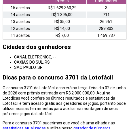
Prêmio
Ganhadores
15 acertos
R$ 2.629.360,29
3
14 acertos
R$ 1.395,00
711
13 acertos
R$ 35,00
26.961
12 acertos
R$ 14,00
289.803
11 acertos
R$ 7,00
1.469.737
Cidades dos ganhadores
CANAL ELETRONICO, --
CAXIAS DO SUL, RS
SAO PAULO, SP
Dicas para o concurso 3701 da Lotofácil
O concurso 3701 da Lotofácil ocorrerá na terça-feira dia 02 de junho
de 2026 com prêmio estimado em R$ 2.000.000,00. Aqui no
Lotodicas você confere os últimos resultados e estatísticas da
Lotofácil e têm acesso grátis aos geradores de jogos, portanto pode
utilizar nossas ferramentas para auxiliar na montagem de seus
próximos jogos da Lotofácil.
Para o concurso 3701 sugerimos que você dê uma olhada nas
estatísticas atualizadas
e utilize nosso
gerador de números
,