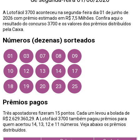
A Lotofácil 3700 aconteceu na segunda-feira dia 01 de junho de
2026 com prêmio estimado em R$ 7,5 Milhões. Confira aqui o
resultado do concurso 3700 e os valores dos prêmios distribuídos
pela Caixa.
Números (dezenas) sorteados
01
03
07
08
09
10
12
13
14
17
18
19
20
23
25
Prêmios pagos
Três apostadores fizeram 15 pontos. Cada um levou a bolada de
R$ 2.629.360,29. A Lotofácil 3700 também pagou prêmios para
quem acertou 14, 13, 12 e 11 números. Veja abaixo os prêmios
distribuídos.