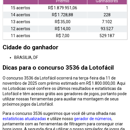
Prêmio
Ganhadores
15 acertos
R$ 1.879.951,06
1
14 acertos
R$ 1.728,88
228
13 acertos
R$ 35,00
7.102
12 acertos
R$ 14,00
93.527
11 acertos
R$ 7,00
529.187
Cidade do ganhador
BRASILIA, DF
Dicas para o concurso 3536 da Lotofácil
O concurso 3536 da Lotofácil ocorrerá na terça-feira dia 11 de
novembro de 2025 com prêmio estimado em R$ 1.800.000,00. Aqui
no Lotodicas você confere os últimos resultados e estatísticas da
Lotofácil e têm acesso grátis aos geradores de jogos, portanto pode
utilizar nossas ferramentas para auxiliar na montagem de seus
próximos jogos da Lotofácil.
Para o concurso 3536 sugerimos que você dê uma olhada nas
estatísticas atualizadas
e utilize nosso
gerador de números
,
juntamente com as ferramentas de filtragem para conseguir criar
bons jogos. A segunda dica é utilizar o nosso simulador de jogos da