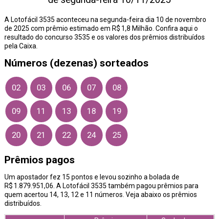
A Lotofácil 3535 aconteceu na segunda-feira dia 10 de novembro
de 2025 com prêmio estimado em R$ 1,8 Milhão. Confira aqui o
resultado do concurso 3535 e os valores dos prêmios distribuídos
pela Caixa.
Números (dezenas) sorteados
02
03
06
07
08
09
11
13
18
19
20
21
22
24
25
Prêmios pagos
Um apostador fez 15 pontos e levou sozinho a bolada de
R$ 1.879.951,06. A Lotofácil 3535 também pagou prêmios para
quem acertou 14, 13, 12 e 11 números. Veja abaixo os prêmios
distribuídos.