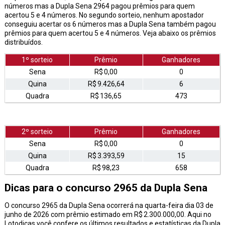
números mas a Dupla Sena 2964 pagou prêmios para quem
acertou 5 e 4 números. No segundo sorteio, nenhum apostador
conseguiu acertar os 6 números mas a Dupla Sena também pagou
prêmios para quem acertou 5 e 4 números. Veja abaixo os prêmios
distribuídos.
1º sorteio
Prêmio
Ganhadores
Sena
R$ 0,00
0
Quina
R$ 9.426,64
6
Quadra
R$ 136,65
473
2º sorteio
Prêmio
Ganhadores
Sena
R$ 0,00
0
Quina
R$ 3.393,59
15
Quadra
R$ 98,23
658
Dicas para o concurso 2965 da Dupla Sena
O concurso 2965 da Dupla Sena ocorrerá na quarta-feira dia 03 de
junho de 2026 com prêmio estimado em R$ 2.300.000,00. Aqui no
Lotodicas você confere os últimos resultados e estatísticas da Dupla