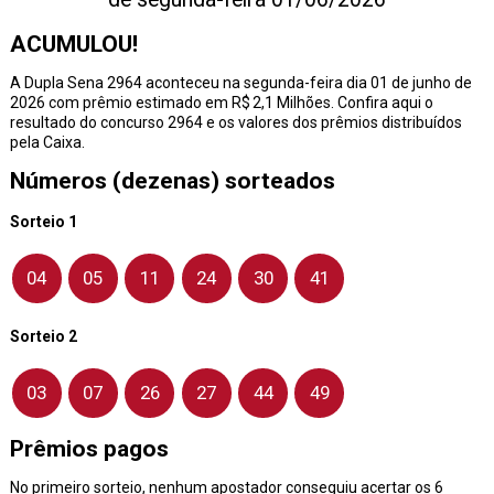
ACUMULOU!
A Dupla Sena 2964 aconteceu na segunda-feira dia 01 de junho de
2026 com prêmio estimado em R$ 2,1 Milhões. Confira aqui o
resultado do concurso 2964 e os valores dos prêmios distribuídos
pela Caixa.
Números (dezenas) sorteados
Sorteio 1
04
05
11
24
30
41
Sorteio 2
03
07
26
27
44
49
Prêmios pagos
No primeiro sorteio, nenhum apostador conseguiu acertar os 6