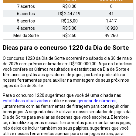
7 acertos
R$ 0,00
0
6 acertos
R$ 2.447,19
41
5 acertos
R$ 25,00
1.417
4 acertos
R$ 5,00
16.920
Mês da Sorte
R$ 2,50
49.260
Dicas para o concurso 1220 da Dia de Sorte
O concurso 1220 da Dia de Sorte ocorrerá no sábado dia 30 de maio
de 2026 com prêmio estimado em R$ 900.000,00. Aqui no Lotodicas
você confere os últimos resultados e estatísticas da Dia de Sorte e
têm acesso grátis aos geradores de jogos, portanto pode utilizar
nossas ferramentas para auxiliar na montagem de seus próximos
jogos da Dia de Sorte.
Para o concurso 1220 sugerimos que você dê uma olhada nas
estatísticas atualizadas
e utilize nosso
gerador de números
,
juntamente com as ferramentas de filtragem para conseguir criar
bons jogos. A segunda dica é utilizar o nosso simulador de jogos da
Dia de Sorte para avaliar as dezenas que você escolheu. E lembre-
se, não utilize apenas nossas ferramentas para montar seus jogos,
não deixe de incluir também os seus palpites, sugerimos que você
utilize nossas ferramentas apenas para criar jogos extras, para